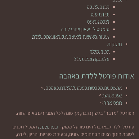
הכנה ללידה
ירידת מים
לידה טבעית
סימנים לדיכאון אחרי לידה
שיטות מעשיות ליציאה מדיכאון אחרי לידה
תינוקות
ברית מילה
על הנקה ועל תמ"ל
אודות פורטל ללדת באהבה
אפשרויות הפרסום בפורטל 'ללדת באהבה'
>
יצירת קשר
>
מפת אתר
>
הפורטל "מדבר" בלשון נקבה, אך פונה לכל המגדרים באופן שווה.
פורטל 'ללדת באהבה' הינו פורטל ממוקד
הריון ולידה
המכיל תכנים
לטובת חינוך הציבור בתחומים שונים, ובעיקר: פוריות, הריון, לידה,