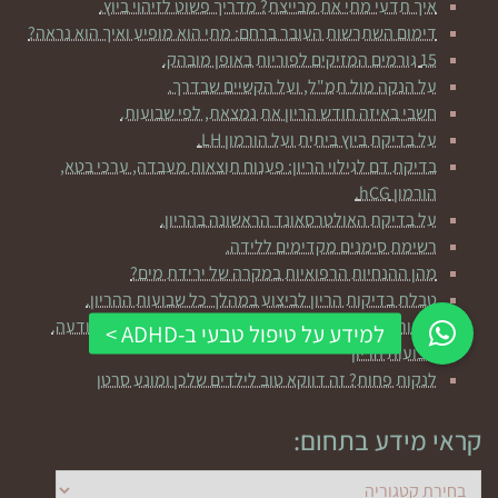
איך תדעי מתי את מבייצת? מדריך פשוט לזיהוי ביוץ.
דימום השתרשות העובר ברחם: מתי הוא מופיע ואיך הוא נראה?
15 גורמים המזיקים לפוריות באופן מובהק.
על הנקה מול תמ"ל, ועל הקשיים שבדרך.
חשבי באיזה חודש הריון את נמצאת, לפי שבועות.
על בדיקת ביוץ ביתית ועל הורמון LH.
בדיקת דם לגילוי הריון: פענוח תוצאות מעבדה, ערכי בטא,
הורמון hCG.
על בדיקת האולטרסאונד הראשונה בהריון.
רשימת סימנים מקדימים ללידה.
מהן ההנחיות הרפואיות במקרה של ירידת מים?
טבלת בדיקות הריון לביצוע במהלך כל שבועות ההריון.
שיפור פוריות באמצעות חשיבה חיובית ושליטה על התודעה.
שבועות הריון
לנקות פחות? זה דווקא טוב לילדים שלכן ומונע סרטן
קראי מידע בתחום:
קראי