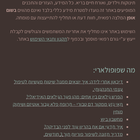
תינוקות וילדים, ואורח חיים בריא. כל המידע, העזרים והתכנים
המופיעים באתר זה נועדו למטרת מידע כללי בלבד ואינם מהווים
בשום
אופן
המלצה רפואית, חוות דעת או תחליף להתייעצות עם מומחה.
השימוש באתר אינו מחליף את אחריות המשתמשים והגולשים לקבלת
ייעוץ ע"י גורם רפואי מוסמך ובכפוף ל
תקנון ותנאי השימוש
באתר.
מה שפופולארי:
דיכאון אחרי לידה: איך יוצאים ממנו? שיטות מעשיות לטיפול
עצמי התנהגותי.
הפרש גילאים בין אחים: מהו פער הגילאים האידיאלי?
תאי גזע ממקור דם טבורי – תרופת פלא עבור אוטיזם ושיתוק
מוחין
מחשבון ביוץ
איך תדעי אם את בהריון עוד לפני הבדיקה?
מדריך תזונה לשיפור פוריות תוך 3 חודשים.