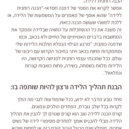
הכנה רוחנית ללידה.
אפשר לקרוא את הספר של דפנה חסדאי-"הכנה רוחנית
ללידה" שהוא אוסף של מאמרים על המשמעות של הלידה, או
ללכת למשהי שעושה הכנה כזאת.
זה משנה את כל ההסתכלות על החוויה שבלידה וממקד את
המחשבות בדברים האמיתיים של החיים ולא בכאב. וכמו
שדפנה כותבת: "מרגע הגילוי הנפלא הולכות הלידות שלי
ומתמקדות פחות בכאב ויתר בחיבור הקדוש עם ריבונו של
עולם. ככל שהכנתי עצמי רוחנית לפגישה הקדושה, היו
הלידות מלוות בשמחה, בשירה, פחות כואבות קצרות
ונפלאות".
הבנת תהליך הלידה ורצון להיות שותפה בו:
פחד נובע מדבר לא ידוע, ככל שהמודעות לגבי מה הולך
לקרות בכל שלב גוברת, הפחדים הולכים ונמוגים.
קורס הכנה ללידה טוב הוא קורס שגורם לך להבין את תהליך
הלידה מבלי להכניס אותך לפחדים מסיפורי לידה של נשים
אחרות. מומלץ שגם הבעל יעבור קורס כזה או לפחות שיבוא