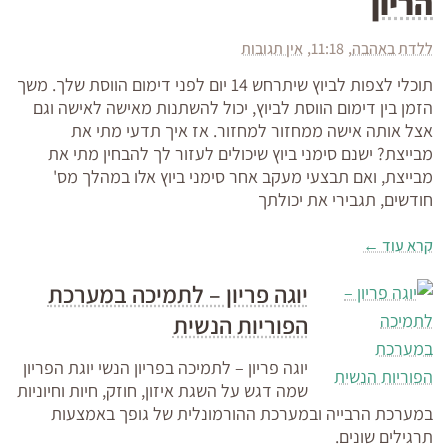
הריון
ללדת באהבה
11:18
אין תגובות
תוכלי לצפות לביוץ שיתרחש 14 יום לפני דימום הווסת שלך. משך
הזמן בין דימום הווסת לביוץ, יכול להשתנות מאישה לאישה וגם
אצל אותה אישה ממחזור למחזור. אז איך תדעי מתי את
מבייצת? ישנם סימני ביוץ שיכולים לעזור לך להבחין מתי את
מבייצת, ואם תבצעי מעקב אחר סימני ביוץ אלו במהלך מס'
חודשים, תגבירי את יכולתך
קרא עוד ←
יוגה פריון – לתמיכה במערכת
הפוריות הנשית
יוגה פריון – לתמיכה בפריון הנשי יוגת הפריון
שמה דגש על השגת איזון, חוזק, חיות וחיוניות
במערכת הרבייה ובמערכת ההורמונלית של גופך באמצעות
תרגילים שונים.