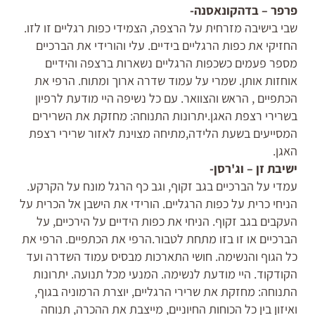
פרפר – בדהקונאסנה-
שבי בישיבה מזרחית על הרצפה, הצמידי כפות רגליים זו לזו.
החזיקי את כפות הרגליים בידיים. עלי והורידי את הברכיים
מספר פעמים כשכפות הרגליים נשארות ברצפה והידיים
אוחזות אותן. שמרי על עמוד שדרה ארוך ומתוח. הרפי את
הכתפיים , הראש והצוואר. עם כל נשיפה היי מודעת לרפיון
בשרירי רצפת האגן.יתרונות התנוחה: מחזקת את השרירים
המסייעים בשעת הלידה,מתיחה מצוינת לאזור שרירי רצפת
האגן.
ישיבת זן – וג'רסן-
עמדי על הברכיים בגב זקוף, וגב כף הרגל מונח על הקרקע.
הניחי כרית על כפות הרגליים. הורידי את הישבן אל הכרית על
העקבים בגב זקוף. הניחי את כפות הידיים על הירכיים, על
הברכיים או זו בזו מתחת לטבור.הרפי את הכתפיים. הרפי את
כל הגוף והנשימה. חושי התארכות מבסיס עמוד השדרה ועד
הקודקוד. היי מודעת לנשימה. המנעי מכל תנועה. יתרונות
התנוחה: מחזקת את שרירי הרגליים, יוצרת הרמוניה בגוף,
ואיזון בין כל הכוחות החיוניים, מייצבת את ההכרה, תנוחה