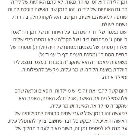
זמן הלידה הוא זמן מיוחד מאוד, לא סתם האותיות של לידה
הם גם האותיות של ליד ה'. זהו הזמן שבו האישה הופכת להיות
שותפה למעשה בראשית, זמן שבו היא לוקחת חלק בהורדת
נשמה לעולם.
ישנו מאמר של חז"ל שמדבר על הייחודיות של זמן זה: "אמר
ר' יוחנן ג' מפתחות בידיו של הקב"ה שלא נמסרו בידי שליח
ואלו הן מפתח של גשמים ומפתח של חיה (יולדת) ומפתח של
תחיית המתים" (מסכת תענית דף ב' עמוד א')
משמעות מאמר זה היא שהקב"ה בכבודו ובעצמו נמצא ליד
היולדת בשעת הלידה, שומר עליה, מקשיב לתפילותיה,
ומיילד אותה.
היום קשה להבין את זה כי יש מיילדות ורופאים ונראה שהם
אלו שמיילדים את האישה, אבל זו לא האמת, האמת היא
שהקב"ה מיילד את האישה ושומר עליה.
למעשה זהו הזמן שכל שערי שמים פתוחים לתפילותיה של
האישה והיא יכולה לבקש כל דבר שחשוב וצריך להתפלל עליו.
על מנת לא לפספס זמן זה, חשוב מאוד לעבור תהליך של