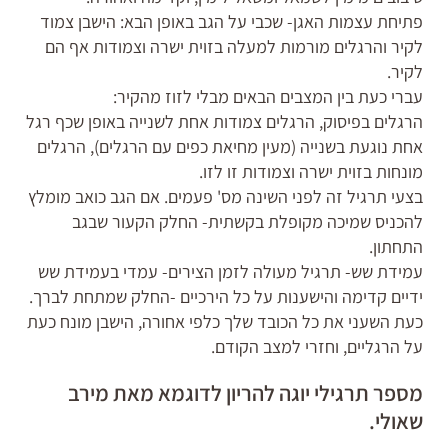
פתיחת עצמות האגן- שכבי על הגב באופן הבא: הישבן צמוד
לקיר והרגלים מורמות למעלה בזוית ישרה וצמודות אף הם
לקיר.
עברי כעת בין המצבים הבאים מבלי לזוז מהקיר:
הרגלים בפיסוק, הרגלים צמודות אחת לשנייה באופן שכף רגל
אחת נוגעת בשנייה (מעין מחיאת כפים עם הרגלים), הרגלים
מונחות בזוית ישרה וצמודות זו לזו.
בצעי תרגיל זה לפני השינה מס' פעמים. אם הגב כואב מומלץ
להכניס שמיכה מקופלת בקשתית- החלק הקעור שבגב
התחתון.
עמידת שש- תרגיל מעולה לזמן הצירים- עמדי בעמידת שש
ידיים קדימה והישענות על כל הירכיים -החלק שמתחת לברך.
כעת השעני את כל הכובד שלך כלפי אחורה, הישבן מונח כעת
על הרגליים, וחזרי למצב הקודם.
מספר תרגילי יוגה להריון לדוגמא מאת מירב
שאולי.