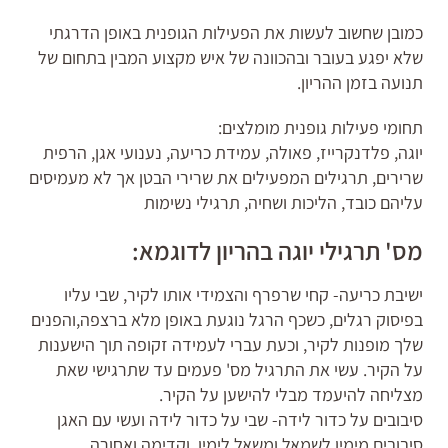
כמובן שחשוב לעשות את הפעילות הגופנית באופן הדרגתי
שלא יפגע בעובר ובהכוונה של איש מקצוע המבין בתחום של
תנועה בזמן ההריון.
תחומי פעילות גופנית מומלצים:
יוגה, פלדנקרייז, פאולה, עמידת כריעה, נענועי אגן, הרפית
שרירים, תרגילים המפעילים את שרירי הבטן אך לא מעמיסים
עליהם כובד, הליכות ושחיה, תרגילי נשימות
מס' תרגילי יוגה בהריון לדוגמא:
ישיבת כריעה- קחי שרפרף והצמידי אותו לקיר, שבי עליו
בפיסוק רגלים, כשכף הרגל נוגעת באופן מלא ברצפה,והפנים
שלך מופנות לקיר, וכעת עברי לעמידה זקופה תוך הישענות
על הקיר. עשי את התרגיל מס' פעמים עד שתרגישי שאת
מצליחה להיעמד מבלי להישען על הקיר.
סיבובים על כדור לידה- שבי על כדור לידה ועשי עם האגן
סיבובים מימין לשמאל ומשאל לימין, וקדימה ואחורה.