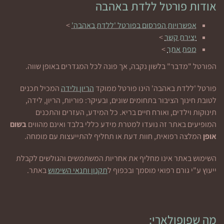
אודות פורטל ללדת באהבה
אפשרויות הפרסום בפורטל 'ללדת באהבה'
>
יצירת קשר
>
מפת אתר
>
הפורטל "מדבר" בלשון נקבה, אך פונה לכל המגדרים באופן שווה.
פורטל 'ללדת באהבה' הינו פורטל ממוקד
הריון ולידה
המכיל תכנים
לטובת חינוך הציבור בתחומים שונים, ובעיקר: פוריות, הריון, לידה,
תינוקות וילדים, ואורח חיים בריא. כל המידע, העזרים והתכנים
המופיעים באתר זה נועדו למטרת מידע כללי בלבד ואינם מהווים
בשום
אופן
המלצה רפואית, חוות דעת או תחליף להתייעצות עם מומחה.
השימוש באתר אינו מחליף את אחריות המשתמשים והגולשים לקבלת
ייעוץ ע"י גורם רפואי מוסמך ובכפוף ל
תקנון ותנאי השימוש
באתר.
מה שפופולארי: