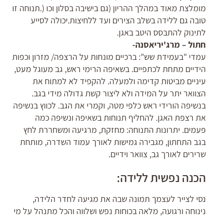
מומלצת מאוד במהלך ההריון (גם בישיבה בסלון וכו (.תנוחה זו
טובה גם ללידה בשלב הצירים ועד ללחיצות.יכולה לסייע
לתינוק להתבסס היטב באגן.
חתול – מרג'יריאסנה-
עמדי "בעמידת שש": ברכיים מונחות על הרצפה/ מזרון וכפות
הידיים מתחת לכתפיים. בשאיפה הרימי ראש, גב מעוגל מעט,
עיניים מביטות קדימה ולמעלה. להקפיד לא למתוח את
הצוואר יתר על המידה ולא ליצור קשת גדולה מידי בגב.
בנשיפה הורידי ראש כלפי מטה, וקמרי את הגב. לכווץ בנשיפה
את רצפת האגן. להחליף תנוחות בשאיפה ונשיפה כמה
פעמים. יתרונות התנוחה: מחזקת, מרגיעה ומשחררת לחץ
בגב התחתון, מגבירה גמישות לאורך עמוד השדרה, מותחת
שרירים לאורך גב, צוואר וידיים.
הכנה נפשית ללידה:
נסי לצייר לעצמך תמונה שבה את מגיעה לחדר הלידה,
נינוחה ורגועה, מלאה בכוחות נפש ושלווה והכל מתנהל על מי