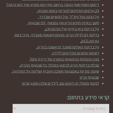
דימום השתרשות העובר ברחם: מתי הוא מופיע ואיך הוא נראה?
15 גורמים המזיקים לפוריות באופן מובהק.
על הנקה מול תמ"ל, ועל הקשיים שבדרך.
חשבי באיזה חודש הריון את נמצאת, לפי שבועות.
על בדיקת ביוץ ביתית ועל הורמון LH.
בדיקת דם לגילוי הריון: פענוח תוצאות מעבדה, ערכי בטא,
הורמון hCG.
על בדיקת האולטרסאונד הראשונה בהריון.
רשימת סימנים מקדימים ללידה.
מהן ההנחיות הרפואיות במקרה של ירידת מים?
טבלת בדיקות הריון לביצוע במהלך כל שבועות ההריון.
שיפור פוריות באמצעות חשיבה חיובית ושליטה על התודעה.
שבועות הריון
לנקות פחות? זה דווקא טוב לילדים שלכן ומונע סרטן
קראי מידע בתחום: