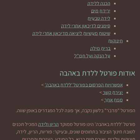
הכנה ללידה
ירידת מים
לידה טבעית
סימנים לדיכאון אחרי לידה
שיטות מעשיות ליציאה מדיכאון אחרי לידה
תינוקות
ברית מילה
על הנקה ועל תמ"ל
אודות פורטל ללדת באהבה
אפשרויות הפרסום בפורטל 'ללדת באהבה'
>
יצירת קשר
>
מפת אתר
>
הפורטל "מדבר" בלשון נקבה, אך פונה לכל המגדרים באופן שווה.
פורטל 'ללדת באהבה' הינו פורטל ממוקד
הריון ולידה
המכיל תכנים
לטובת חינוך הציבור בתחומים שונים, ובעיקר: פוריות, הריון, לידה,
תינוקות וילדים, ואורח חיים בריא. כל המידע, העזרים והתכנים