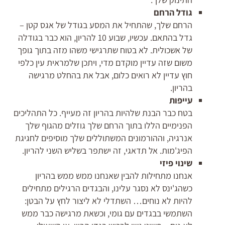
גודל הרחם
הרחם שלך, שהתחיל את המסע בגודל של אגס קטן –
גדל בהתאם. עכשיו, שבוע 10 להריון, הוא כבר בגודלה
של אשכולית. לא בטוח שתרגישי משהו מזה בתוך גופך
משום שזה עדיין מוקדם מדי, ויתכן שלמראית עין כלפי
חוץ עדיין לא רואים כלום, אבל את בהחלט מרגישה
בהריון.
עייפות
בטח כבר הבנת שלהיות בהריון זה מעייף. כל התהליכים
הפנימיים הללו בתוך הרחם שלך גוזלים מהגוף שלך
אנרגיה, וההורמונים המשתוללים שלך מוסיפים לחגיגת
הפיג'מות. אל תדאגי, זה ישתפר בשליש השני להריון.
שינוי פיזי
אנחנו מתחילות להבין שאנחנו ממש ממש בהריון
כשהג'ינס לא נסגר עלינו, והבגדים הרגילים מתחילים
להיות לא נוחים… השתדלי לא ליצור לחץ על הבטן:
השתמשי בבגדים עם גומי, וכשאת מרגישה כבר ממש