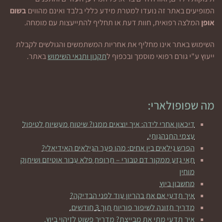
המופיעים באתר זה נועדו למטרת מידע כללי בלבד ואינם מהווים
בשום
אופן
המלצה רפואית, חוות דעת או תחליף להתייעצות עם מומחה.
השימוש באתר אינו מחליף את אחריות המשתמשים והגולשים לקבלת
ייעוץ ע"י גורם רפואי מוסמך ובכפוף ל
תקנון ותנאי השימוש
באתר.
מה שפופולארי:
דיכאון אחרי לידה: איך יוצאים ממנו? שיטות מעשיות לטיפול
עצמי התנהגותי.
הפרש גילאים בין אחים: מהו פער הגילאים האידיאלי?
תאי גזע ממקור דם טבורי – תרופת פלא עבור אוטיזם ושיתוק
מוחין
מחשבון ביוץ
איך תדעי אם את בהריון עוד לפני הבדיקה?
מדריך תזונה לשיפור פוריות תוך 3 חודשים.
איך תדעי מתי את מבייצת? מדריך פשוט לזיהוי ביוץ.