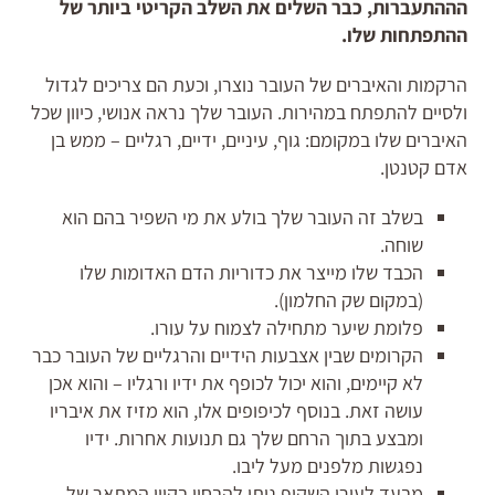
הההתעברות, כבר השלים את השלב הקריטי ביותר של
ההתפתחות שלו.
הרקמות והאיברים של העובר נוצרו, וכעת הם צריכים לגדול
ולסיים להתפתח במהירות. העובר שלך נראה אנושי, כיוון שכל
האיברים שלו במקומם: גוף, עיניים, ידיים, רגליים – ממש בן
אדם קטנטן.
בשלב זה העובר שלך בולע את מי השפיר בהם הוא
שוחה.
הכבד שלו מייצר את כדוריות הדם האדומות שלו
(במקום שק החלמון).
פלומת שיער מתחילה לצמוח על עורו.
הקרומים שבין אצבעות הידיים והרגליים של העובר כבר
לא קיימים, והוא יכול לכופף את ידיו ורגליו – והוא אכן
עושה זאת. בנוסף לכיפופים אלו, הוא מזיז את איבריו
ומבצע בתוך הרחם שלך גם תנועות אחרות. ידיו
נפגשות מלפנים מעל ליבו.
מבעד לעורו השקוף ניתן להבחין בקווי המתאר של