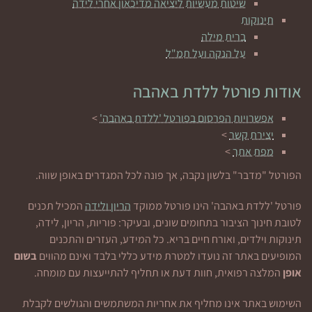
שיטות מעשיות ליציאה מדיכאון אחרי לידה
תינוקות
ברית מילה
על הנקה ועל תמ"ל
אודות פורטל ללדת באהבה
אפשרויות הפרסום בפורטל 'ללדת באהבה'
>
יצירת קשר
>
מפת אתר
>
הפורטל "מדבר" בלשון נקבה, אך פונה לכל המגדרים באופן שווה.
פורטל 'ללדת באהבה' הינו פורטל ממוקד
הריון ולידה
המכיל תכנים
לטובת חינוך הציבור בתחומים שונים, ובעיקר: פוריות, הריון, לידה,
תינוקות וילדים, ואורח חיים בריא. כל המידע, העזרים והתכנים
המופיעים באתר זה נועדו למטרת מידע כללי בלבד ואינם מהווים
בשום
אופן
המלצה רפואית, חוות דעת או תחליף להתייעצות עם מומחה.
השימוש באתר אינו מחליף את אחריות המשתמשים והגולשים לקבלת