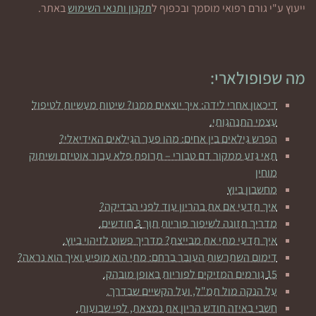
ייעוץ ע"י גורם רפואי מוסמך ובכפוף ל
תקנון ותנאי השימוש
באתר.
מה שפופולארי:
דיכאון אחרי לידה: איך יוצאים ממנו? שיטות מעשיות לטיפול
עצמי התנהגותי.
הפרש גילאים בין אחים: מהו פער הגילאים האידיאלי?
תאי גזע ממקור דם טבורי – תרופת פלא עבור אוטיזם ושיתוק
מוחין
מחשבון ביוץ
איך תדעי אם את בהריון עוד לפני הבדיקה?
מדריך תזונה לשיפור פוריות תוך 3 חודשים.
איך תדעי מתי את מבייצת? מדריך פשוט לזיהוי ביוץ.
דימום השתרשות העובר ברחם: מתי הוא מופיע ואיך הוא נראה?
15 גורמים המזיקים לפוריות באופן מובהק.
על הנקה מול תמ"ל, ועל הקשיים שבדרך.
חשבי באיזה חודש הריון את נמצאת, לפי שבועות.