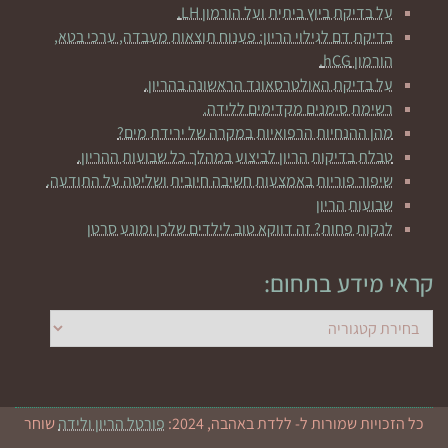
על בדיקת ביוץ ביתית ועל הורמון LH.
בדיקת דם לגילוי הריון: פענוח תוצאות מעבדה, ערכי בטא,
הורמון hCG.
על בדיקת האולטרסאונד הראשונה בהריון.
רשימת סימנים מקדימים ללידה.
מהן ההנחיות הרפואיות במקרה של ירידת מים?
טבלת בדיקות הריון לביצוע במהלך כל שבועות ההריון.
שיפור פוריות באמצעות חשיבה חיובית ושליטה על התודעה.
שבועות הריון
לנקות פחות? זה דווקא טוב לילדים שלכן ומונע סרטן
קראי מידע בתחום:
כל הזכויות שמורות ל- ללדת באהבה, 2024:
פורטל הריון ולידה
שוחר