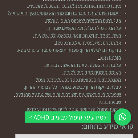
איך תדעי מתי את מבייצת? מדריך פשוט לזיהוי ביוץ.
דימום השתרשות העובר ברחם: מתי הוא מופיע ואיך הוא נראה?
15 גורמים המזיקים לפוריות באופן מובהק.
על הנקה מול תמ"ל, ועל הקשיים שבדרך.
חשבי באיזה חודש הריון את נמצאת, לפי שבועות.
על בדיקת ביוץ ביתית ועל הורמון LH.
בדיקת דם לגילוי הריון: פענוח תוצאות מעבדה, ערכי בטא,
הורמון hCG.
על בדיקת האולטרסאונד הראשונה בהריון.
רשימת סימנים מקדימים ללידה.
מהן ההנחיות הרפואיות במקרה של ירידת מים?
טבלת בדיקות הריון לביצוע במהלך כל שבועות ההריון.
שיפור פוריות באמצעות חשיבה חיובית ושליטה על התודעה.
שבועות הריון
לנקות פחות? זה דווקא טוב לילדים שלכן ומונע סרטן
קראי מידע בתחום:
קראי