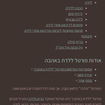
לידה
הכנה ללידה
ירידת מים
לידה טבעית
סימנים לדיכאון אחרי לידה
שיטות מעשיות ליציאה מדיכאון אחרי לידה
תינוקות
ברית מילה
על הנקה ועל תמ"ל
אודות פורטל ללדת באהבה
אפשרויות הפרסום בפורטל 'ללדת באהבה'
>
יצירת קשר
>
מפת אתר
>
הפורטל "מדבר" בלשון נקבה, אך פונה לכל המגדרים באופן שווה.
פורטל 'ללדת באהבה' הינו פורטל ממוקד
הריון ולידה
המכיל תכנים
לטובת חינוך הציבור בתחומים שונים, ובעיקר: פוריות, הריון, לידה,