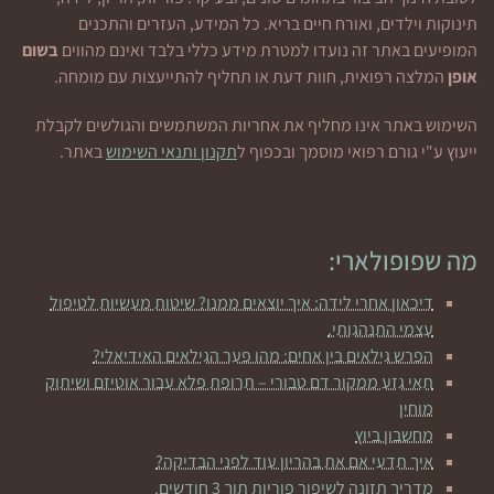
תינוקות וילדים, ואורח חיים בריא. כל המידע, העזרים והתכנים
המופיעים באתר זה נועדו למטרת מידע כללי בלבד ואינם מהווים
בשום
אופן
המלצה רפואית, חוות דעת או תחליף להתייעצות עם מומחה.
השימוש באתר אינו מחליף את אחריות המשתמשים והגולשים לקבלת
ייעוץ ע"י גורם רפואי מוסמך ובכפוף ל
תקנון ותנאי השימוש
באתר.
מה שפופולארי:
דיכאון אחרי לידה: איך יוצאים ממנו? שיטות מעשיות לטיפול
עצמי התנהגותי.
הפרש גילאים בין אחים: מהו פער הגילאים האידיאלי?
תאי גזע ממקור דם טבורי – תרופת פלא עבור אוטיזם ושיתוק
מוחין
מחשבון ביוץ
איך תדעי אם את בהריון עוד לפני הבדיקה?
מדריך תזונה לשיפור פוריות תוך 3 חודשים.